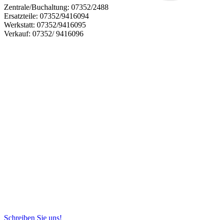
Zentrale/Buchaltung:
07352/2488
Ersatzteile:
07352/9416094
Werkstatt:
07352/9416095
Verkauf:
07352/ 9416096
Schreiben Sie uns!