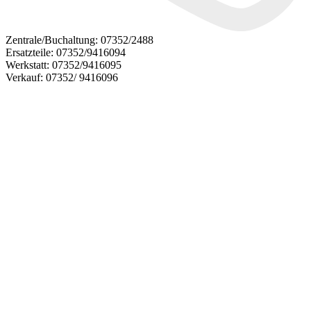
Zentrale/Buchaltung:
07352/2488
Ersatzteile:
07352/9416094
Werkstatt:
07352/9416095
Verkauf:
07352/ 9416096