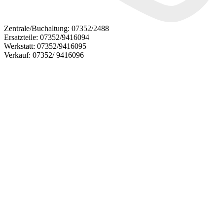
Zentrale/Buchaltung:
07352/2488
Ersatzteile:
07352/9416094
Werkstatt:
07352/9416095
Verkauf:
07352/ 9416096