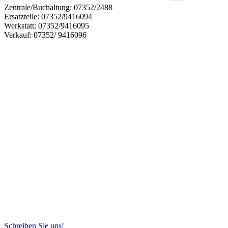
Zentrale/Buchaltung:
07352/2488
Ersatzteile:
07352/9416094
Werkstatt:
07352/9416095
Verkauf:
07352/ 9416096
Schreiben Sie uns!